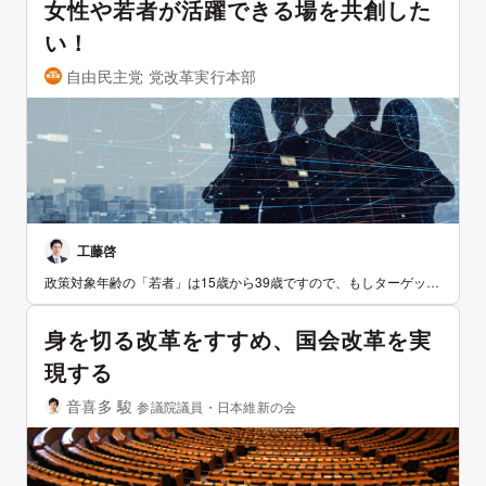
女性や若者が活躍できる場を共創した
に還元したい気持ちがあっても、「保険料まで増えるのは厳しい」
と感じている企業は少なくありません。 この問題を解消するため
い！
に、社会保険料の企業負担分を「賃上げ実績に応じて軽減する制
度」を導入してはどうでしょうか。たとえば、前年より一定以上の
自由民主党 党改革実行本部
賃上げを達成した企業に対しては、翌年度の企業側の保険料率をわ
ずかに引き下げることで、実質的な負担増を打ち消すようにしま
す。たとえば、前年より3%の賃上げを達成した企業に対して、翌年
度の企業側の保険料率を0.45%ほど引き下げれば、実質的に企業の
負担分は増えません。従業員負担分の保険料率は据え置きとするこ
とで、社会保障制度の財源にも配慮できます。税収増にもつながり
ます。 この制度は一度きりではなく、毎年賃上げを継続することで
徐々に企業の保険料負担が軽くなる「累積型」とし、努力を続ける
企業が報われる仕組みにします。ただし、負担が過度に軽くなりす
工藤啓
ぎないよう下限を設けます。例えば5年間毎年0.45%ずつ、最大
政策対象年齢の「若者」は15歳から39歳ですので、もしターゲット
2.25%まで減免するなど。逆に、賃上げを達成できない年が続いた
が10代や20代であるなら、年齢層を明記しておくことが望ましいか
場合には、段階的に保険料率を元に戻す設計にすることで、継続的
と思います。 また、生活基盤も強くない世代ですので、会合やヒア
な賃上げインセンティブを保ちます。 この制度が実現すれば、企業
身を切る改革をすすめ、国会改革を実
リングについては、規定に則り謝金などを支払うことで、参画に対
は賃上げしやすい、従業員は賃上げを享受する、国は社会保険料増
して金銭的なハードルを下げる必要があります。
&税収増という形で恩恵を受けます。まさに「三方よし」の構造で
現する
あり、日本経済全体の好循環につながります。ぜひご検討よろしく
お願いします。
音喜多 駿
参議院議員・日本維新の会