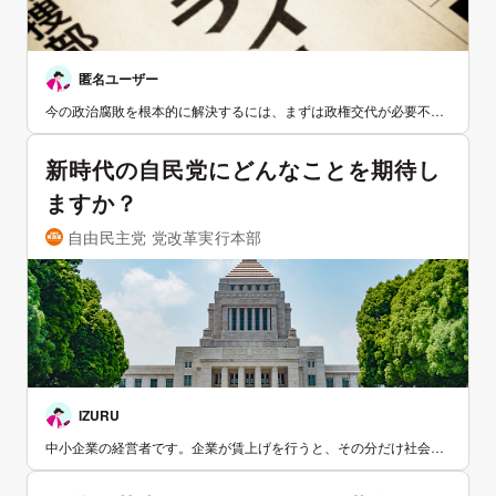
匿名ユーザー
今の政治腐敗を根本的に解決するには、まずは政権交代が必要不可
欠だと考えます。しかし現状では、日本維新の会が単独で政権を担
えるほどの大きな塊にはなっていないのが、残念ながらも現実で
新時代の自民党にどんなことを期待し
す。ですから、まずは野党間での選挙協力により、衆参議席の過半
数を奪う必要がありますが、国家観のかけ離れた政党との理念なき
ますか？
選挙協力は単なる野合であり、支持は広がらないと思われます。 そ
こで、経済政策には違いがありますが、外交・安全保障政策である
自由民主党 党改革実行本部
程度の一致が見られる、国民民主党及び日本保守党と連携し、例え
ば、次期選挙では、西日本は維新、東海は日本保守党、関東は国民
民主党など、それぞれの地方で強い政党の候補者に一本化する事を
検討してはいかがでしょうか？ これに加えて、保守・中道的な首長
(都民ファーストの会など)からも支援を受ける事ができれば、大き
な支持を集めるものと考えます。自民党に対抗する保守・中道派の
受け皿を一つにまとめる事が、政権交代への第一歩だと思っていま
す。 是非、積極的なご検討をお願いします。
IZURU
中小企業の経営者です。企業が賃上げを行うと、その分だけ社会保
険料の企業負担も増えます。これはとくに中小企業にとって重くの
しかかり、賃上げに踏み切れない大きな原因となっています。社員